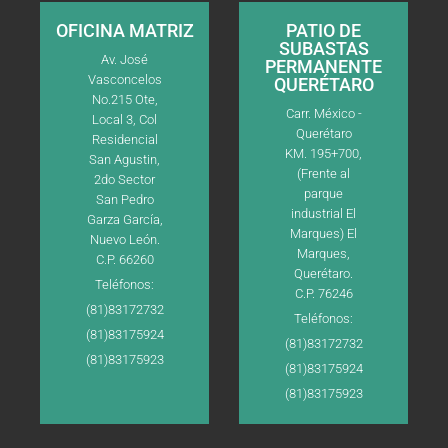
OFICINA MATRIZ
PATIO DE
SUBASTAS
Av. José
PERMANENTE
Vasconcelos
QUERÉTARO
No.215 Ote,
Carr. México -
Local 3, Col
Querétaro
Residencial
KM. 195+700,
San Agustin,
(Frente al
2do Sector
parque
San Pedro
industrial El
Garza García,
Marques) El
Nuevo León.
Marques,
C.P. 66260
Querétaro.
Teléfonos:
C.P. 76246
(81)83172732
Teléfonos:
(81)83175924
(81)83172732
(81)83175923
(81)83175924
(81)83175923