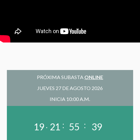
PRÓXIMA SUBASTA
ONLINE
JUEVES 27 DE AGOSTO 2026
INICIA 10:00 A.M.
.
:
:
19
21
55
38