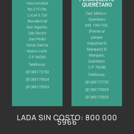
Vasconcelos
QUERÉTARO
No.215 Ote,
Carr. México -
Local 3, Col
Querétaro
Residencial
KM. 195+700,
San Agustin,
(Frente al
2do Sector
parque
San Pedro
industrial El
Garza García,
Marques) El
Nuevo León.
Marques,
C.P. 66260
Querétaro.
Teléfonos:
C.P. 76246
(81)83172732
Teléfonos:
(81)83175924
(81)83172732
(81)83175923
(81)83175924
(81)83175923
LADA SIN COSTO: 800 000
5966