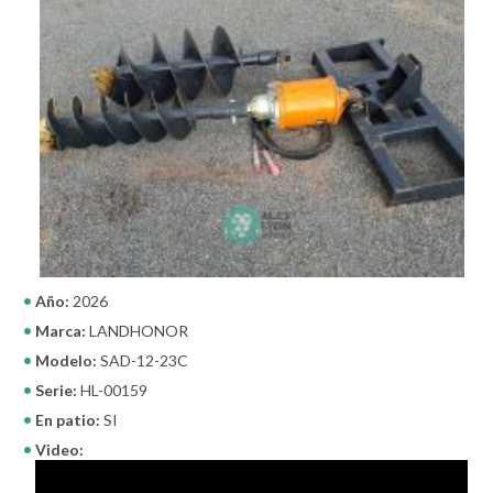
Año:
2026
Marca:
LANDHONOR
Modelo:
SAD-12-23C
Serie:
HL-00159
En patio:
SI
Video: