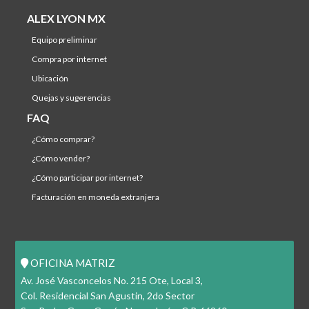
ALEX LYON MX
equipo preliminar
compra por internet
ubicación
quejas y sugerencias
FAQ
¿cómo comprar?
¿cómo vender?
¿cómo participar por internet?
facturación en moneda extranjera
OFICINA MATRIZ
Av. José Vasconcelos No. 215 Ote, Local 3,
Col. Residencial San Agustin, 2do Sector