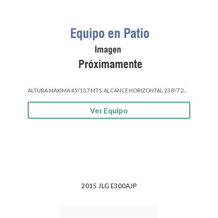
ALTURA MAXIMA 45'/13.7 MTS. ALCANCE HORIZONTAL 23.8'/7.2...
Ver Equipo
2015 JLG E300AJP